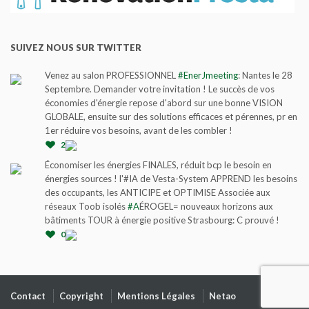
SUIVEZ NOUS SUR TWITTER
Venez au salon PROFESSIONNEL
#EnerJmeeting
: Nantes le 28
Septembre. Demander votre invitation ! Le succès de vos
économies d'énergie repose d'abord sur une bonne VISION
GLOBALE, ensuite sur des solutions efficaces et pérennes, pr en
1er réduire vos besoins, avant de les combler !
2
Économiser les énergies FINALES, réduit bcp le besoin en
énergies sources ! l'#IA de Vesta-System APPREND les besoins
des occupants, les ANTICIPE et OPTIMISE Associée aux
réseaux Toob isolés
#A
ÉROGEL= nouveaux horizons aux
bâtiments TOUR à énergie positive Strasbourg: C prouvé !
0
Contact
Copyright
Mentions Légales
Netao