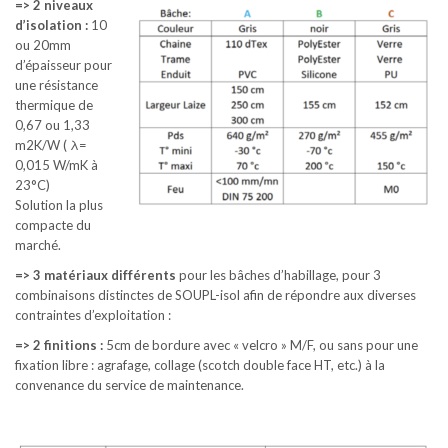
=> 2 niveaux
d’isolation :
10
ou 20mm
d’épaisseur pour
une résistance
thermique de
0,67 ou 1,33
m2K/W ( λ=
0,015 W/mK à
23°C)
Solution la plus
compacte du
marché.
=> 3 matériaux différents
pour les bâches d’habillage, pour 3
combinaisons distinctes de SOUPL-isol afin de répondre aux diverses
contraintes d’exploitation :
=> 2 finitions :
5cm de bordure avec « velcro » M/F, ou sans pour une
fixation libre : agrafage, collage (scotch double face HT, etc.) à la
convenance du service de maintenance.