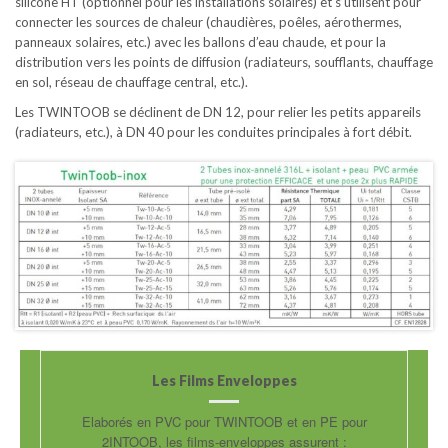
silicone HT (optionnel pour les installations solaires) et s’utilisent pour
connecter les sources de chaleur (chaudières, poêles, aérothermes,
panneaux solaires, etc.) avec les ballons d’eau chaude, et pour la
distribution vers les points de diffusion (radiateurs, soufflants, chauffage
en sol, réseau de chauffage central, etc.).
Les TWINTOOB se déclinent de DN 12, pour relier les petits appareils
(radiateurs, etc.), à DN 40 pour les conduites principales à fort débit.
Les Films Enveloppes
Elaborés en PVC pour TWINTOOB et en PE pour
2INTOOB, les films-enveloppes assurent :