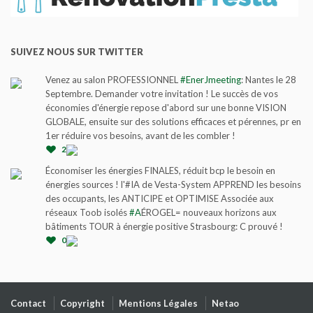
SUIVEZ NOUS SUR TWITTER
Venez au salon PROFESSIONNEL
#EnerJmeeting
: Nantes le 28
Septembre. Demander votre invitation ! Le succès de vos
économies d'énergie repose d'abord sur une bonne VISION
GLOBALE, ensuite sur des solutions efficaces et pérennes, pr en
1er réduire vos besoins, avant de les combler !
2
Économiser les énergies FINALES, réduit bcp le besoin en
énergies sources ! l'#IA de Vesta-System APPREND les besoins
des occupants, les ANTICIPE et OPTIMISE Associée aux
réseaux Toob isolés
#A
ÉROGEL= nouveaux horizons aux
bâtiments TOUR à énergie positive Strasbourg: C prouvé !
0
Contact
Copyright
Mentions Légales
Netao