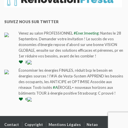
SUIVEZ NOUS SUR TWITTER
Venez au salon PROFESSIONNEL
#EnerJmeeting
: Nantes le 28
Septembre. Demander votre invitation ! Le succès de vos
économies d'énergie repose d'abord sur une bonne VISION
GLOBALE, ensuite sur des solutions efficaces et pérennes, pr en
1er réduire vos besoins, avant de les combler !
2
Économiser les énergies FINALES, réduit bcp le besoin en
énergies sources ! l'#IA de Vesta-System APPREND les besoins
des occupants, les ANTICIPE et OPTIMISE Associée aux
réseaux Toob isolés
#A
ÉROGEL= nouveaux horizons aux
bâtiments TOUR à énergie positive Strasbourg: C prouvé !
0
Contact
Copyright
Mentions Légales
Netao